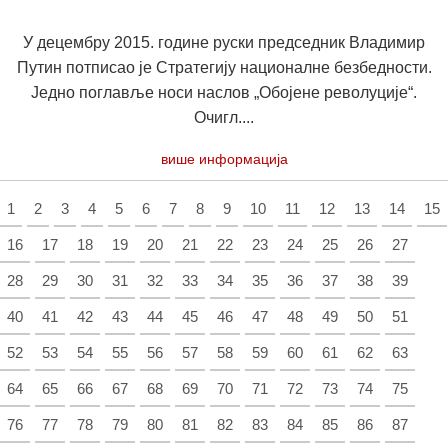
У децембру 2015. године руски председник Владимир
Путин потписао је Стратегију националне безбедности.
Једно поглавље носи наслов „Обојене револуције“.
Очигл....
више информација
1
2
3
4
5
6
7
8
9
10
11
12
13
14
15
16
17
18
19
20
21
22
23
24
25
26
27
28
29
30
31
32
33
34
35
36
37
38
39
40
41
42
43
44
45
46
47
48
49
50
51
52
53
54
55
56
57
58
59
60
61
62
63
64
65
66
67
68
69
70
71
72
73
74
75
76
77
78
79
80
81
82
83
84
85
86
87