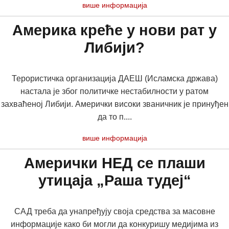
више информација
Америка креће у нови рат у
Либији?
Терористичка организација ДАЕШ (Исламска држава)
настала је због политичке нестабилности у ратом
захваћеној Либији. Амерички високи званичник је принуђен
да то п....
више информација
Амерички НEД се плаши
утицаја „Раша тудеј“
САД треба да унапређују своја средства за масовне
информације како би могли да конкуришу медијима из