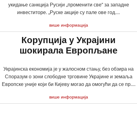
укидање санкција Русији „променити све“ за западне
инвеститоре. „Руске акције су пале ове год....
више информација
Корупција у Украјини
шокирала Европљане
Украјинска економија је у жалосном стању, без обзира на
Споразум о зони слободне трговине Украјине и земаља
Европске уније који би Кијеву могао да омогући да се пр....
више информација