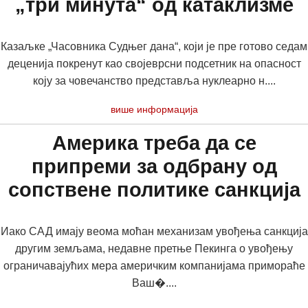
„три минута“ од катаклизме
Казаљке „Часовника Судњег дана“, који је пре готово седам
деценија покренут као својеврсни подсетник на опасност
коју за човечанство представља нуклеарно н....
више информација
Америка треба да се
припреми за одбрану од
сопствене политике санкција
Иако САД имају веома моћан механизам увођења санкција
другим земљама, недавне претње Пекинга о увођењу
ограничавајућих мера америчким компанијама примораће
Ваш�....