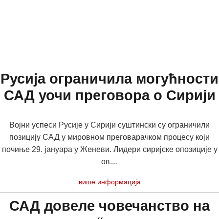
Русија ограничила могућности
САД уочи преговора о Сирији
Војни успеси Русије у Сирији суштински су ограничили
позицију САД у мировном преговарачком процесу који
почиње 29. јануара у Женеви. Лидери сиријске опозиције у
ов....
више информација
САД довеле човечанство на