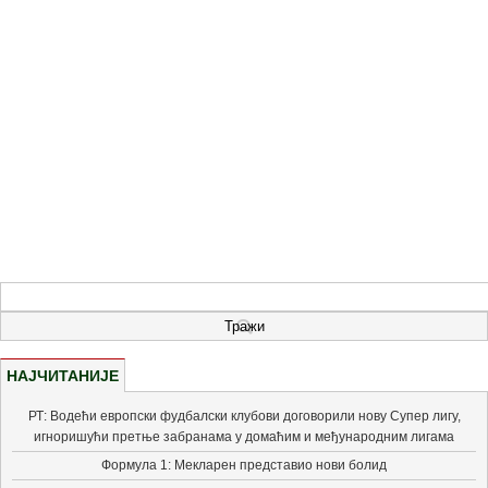
НАЈЧИТАНИЈЕ
РТ: Водећи европски фудбалски клубови договорили нову Супер лигу,
игноришући претње забранама у домаћим и међународним лигама
Формула 1: Мекларен представио нови болид