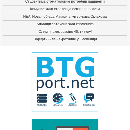
Студентима стоматологије потребни пацијенти
Комунистичка стратегија освајања власти
НБА: Нова побједа Мајамија, увјерљива Оклахома
Албанци затечени због споменика
Олимпијакос освојио 40. титулу!
Појефтиниле некретнине у Словенији