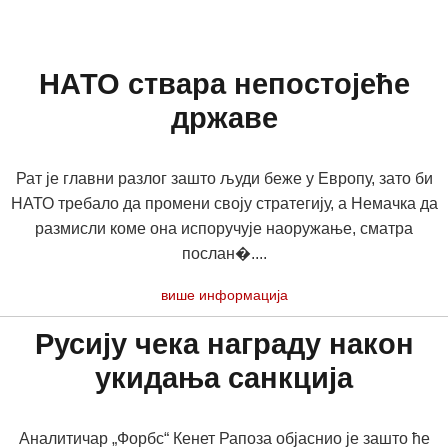
НАТО ствара непостојеће
државе
Рат је главни разлог зашто људи беже у Европу, зато би
НАТО требало да промени своју стратегију, а Немачка да
размисли коме она испоручује наоружање, сматра
послан�....
више информација
Русију чека награду након
укидања санкција
Аналитичар „Форбс“ Кенет Рапоза објаснио је зашто ће