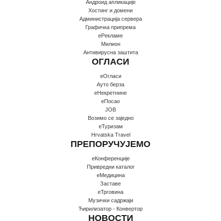
Андроид апликације
Хостинг и домени
Администрација сервера
Графичка припрема
еРекламе
Милион
Антивирусна заштита
ОГЛАСИ
еОгласи
Ауто берза
еНекретнине
еПосао
JOB
Возимо се заједно
еТуризам
Hrvatska Travel
ПРЕПОРУЧУЈЕМО
еКонференције
Привредни каталог
еМедицина
Заставе
еТрговина
Музички садржаји
Ћирилизатор - Конвертор
НОВОСТИ