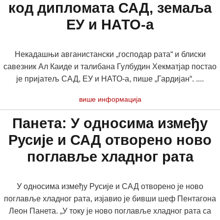
код дипломата САД, земаља
ЕУ и НАТО-а
Некадашњи авганистански „господар рата“ и блиски
савезник Ал Каиде и талибана Гулбудин Хекматјар постао
је пријатељ САД, ЕУ и НАТО-а, пише „Гардијан“. ....
више информација
Панета: У односима између
Русије и САД отворено ново
поглавље хладног рата
У односима између Русије и САД отворено је ново
поглавље хладног рата, изјавио је бивши шеф Пентагона
Леон Панета. „У току је ново поглавље хладног рата са