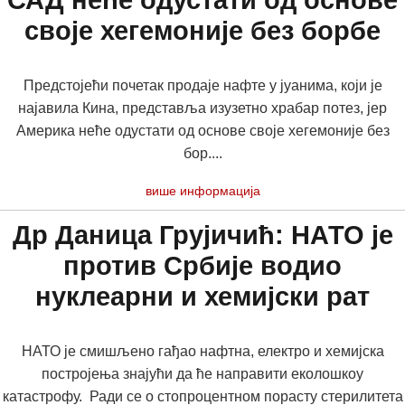
САД неће одустати од основе
своје хегемоније без борбе
Предстојећи почетак продаје нафте у јуанима, који је
најавила Кина, представља изузетно храбар потез, јер
Америка неће одустати од основе своје хегемоније без
бор....
више информација
Др Даница Грујичић: НАТО је
против Србије водио
нуклеарни и хемијски рат
НАТО је смишљено гађао нафтна, електро и хемијска
постројења знајући да ће направити еколошкоу
катастрофу. Ради се о стопроцентном порасту стерилитета