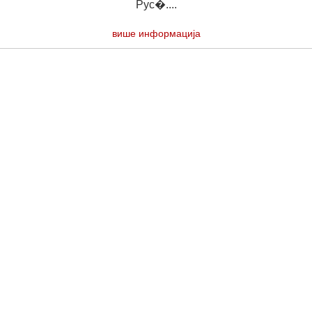
Рус�....
више информација