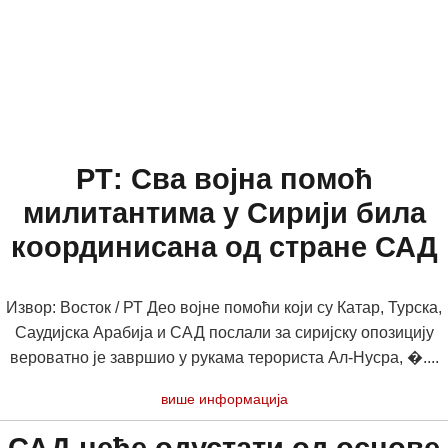
РТ: Сва војна помоћ
милитантима у Сирији била
координисана од стране САД
Извор: Восток / РТ Део војне помоћи који су Катар, Турска,
Саудијска Арабија и САД послали за сиријску опозицију
вероватно је завршио у рукама терориста Ал-Нусра, �....
више информација