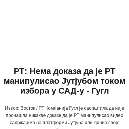
РТ: Нема доказа да је РТ
манипулисао Јутјубом током
избора у САД-у - Гугл
Извор: Восток / РТ Компанија Гугл је саопштила да није
пронашла никакве доказе да је РТ манипулисао видео
садржајима на платформи Јутјуба или кршио своје