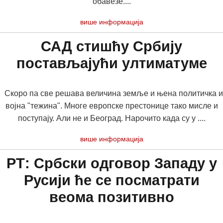
обавезе....
више информација
САД стишћу Србију
постављајући ултиматуме
Скоро па све решава величина земље и њена политичка и
војна "тежина". Многе европске престонице тако мисле и
поступају. Али не и Београд. Нарочито када су у ....
више информација
РТ: Србски одговор Западу у
Русији ће се посматрати
веома позитивно