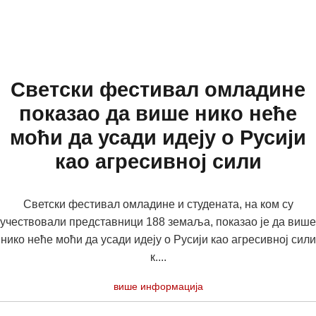
Светски фестивал омладине
показао да више нико неће
моћи да усади идеју о Русији
као агресивној сили
Светски фестивал омладине и студената, на ком су
учествовали представници 188 земаља, показао је да више
нико неће моћи да усади идеју о Русији као агресивној сили
к....
више информација