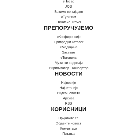
еПосао
JOB
Возимо се заједно
еТуризам
Hrvatska Travel
ПРЕПОРУЧУЈЕМО
еКонференције
Привредни каталог
еМедицина
Заставе
еТрговина
Музички садржаји
Ћирилизатор - Конвертор
НОВОСТИ
Најновије
Најчитаније
Видео новости
Архива
RSS
КОРИСНИЦИ
Пријавите се
Oбјавите новост
Коментари
Питања