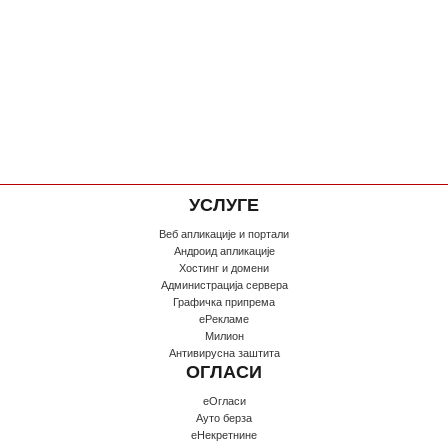
УСЛУГЕ
Веб апликације и портали
Андроид апликације
Хостинг и домени
Администрација сервера
Графичка припрема
еРекламе
Милион
Антивирусна заштита
ОГЛАСИ
еОгласи
Ауто берза
еНекретнине