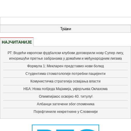
НАЈЧИТАНИЈЕ
РТ: Водећи европски фудбалски клубови договорили нову Супер лигу,
игноришући претње забранама у домаћим и међународним лигама
Формула 1: Мекларен представио нови болид
Студентима стоматологије потребни пацијенти
Комунистичка стратегија освајања власти
НБА: Нова побједа Мајамија, увјерљива Оклахома
Олимпијакос освојио 40. титулу!
Албанци затечени због споменика
Појефтиниле некретнине у Словенији