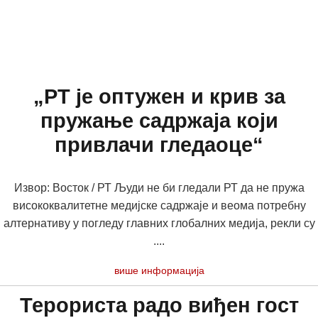
„РТ је оптужен и крив за
пружање садржаја који
привлачи гледаоце“
Извор: Восток / РТ Људи не би гледали РТ да не пружа
висококвалитетне медијске садржаје и веома потребну
алтернативу у погледу главних глобалних медија, рекли су
....
више информација
Терориста радо виђен гост