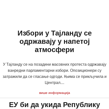
Избори у Тајланду се
одржавају у напетој
атмосфери
У Тајланду се на позадини масовних протеста одржавају
ванредни парламентарни избори. Опозиционери су
затражили да се гласање одгоди. Њима се прикључила и
Централ....
више информација
ЕУ би да укида Републику