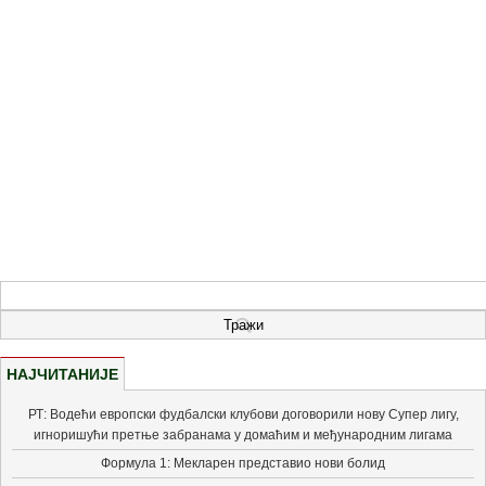
НАЈЧИТАНИЈЕ
РТ: Водећи европски фудбалски клубови договорили нову Супер лигу,
игноришући претње забранама у домаћим и међународним лигама
Формула 1: Мекларен представио нови болид