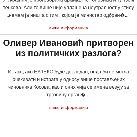
тенкова. Али то више није уплашена неутралност у стилу
„немам ја ништа с тим“, којом је министар одбран�....
више информација
Оливер Ивановић притворен
из политичких разлога?
И тако, ако ЕУЛЕКС буде доследан, онда би се могла
очекивати и истрага у односу више постављених
чиновника Косова, као и оних чија се имена везују за
трговину орган�....
више информација