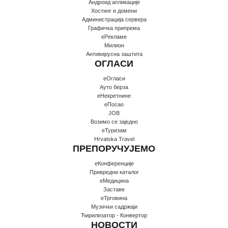
Андроид апликације
Хостинг и домени
Администрација сервера
Графичка припрема
еРекламе
Милион
Антивирусна заштита
ОГЛАСИ
еОгласи
Ауто берза
еНекретнине
еПосао
JOB
Возимо се заједно
еТуризам
Hrvatska Travel
ПРЕПОРУЧУЈЕМО
еКонференције
Привредни каталог
еМедицина
Заставе
еТрговина
Музички садржаји
Ћирилизатор - Конвертор
НОВОСТИ