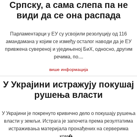
Српску, а сама слепа па не
види да се она распада
Парламентарци у ЕУ су усвојили резолуцију од 116
амандамана у којим се између осталог наводи да је ЕУ
привжена сувереној и уједињеној БиХ, односно, другим
речима, по....
више информација
У Украјини истражују покушај
рушења власти
У Украјини је покренуто кривично дело о покушају рушења
власти у земљи. Истрага је започета према резултатима
истраживања материјала пронађених на серверима
ком�....