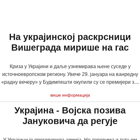
На украјинској раскрсници
Вишеграда мирише на гас
Криза у Украјини и даље узнемирава њене суседе у
источноевропском региону. Увече 29. јануара на ванредну
«радну вечеру» у Будимпешти окупили су се премијери з....
више информација
Украјина - Војска позива
Јануковича да регује
У Украјини је проговорила армија. Не топовима и тутњем