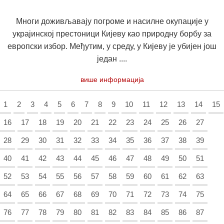
Многи доживљавају погроме и насилне окупације у
украјинској престоници Кијеву као природну борбу за
европски избор. Међутим, у среду, у Кијеву је убијен још
један ....
више информација
1
2
3
4
5
6
7
8
9
10
11
12
13
14
15
16
17
18
19
20
21
22
23
24
25
26
27
28
29
30
31
32
33
34
35
36
37
38
39
40
41
42
43
44
45
46
47
48
49
50
51
52
53
54
55
56
57
58
59
60
61
62
63
64
65
66
67
68
69
70
71
72
73
74
75
76
77
78
79
80
81
82
83
84
85
86
87