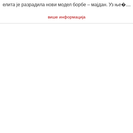
елита је разрадила нови модел борбе – мајдан. Уз ње�....
више информација