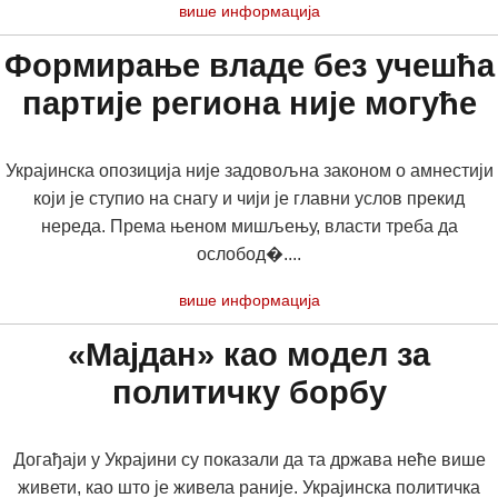
више информација
Формирање владе без учешћа
партије региона није могуће
Украјинска опозиција није задовољна законом о амнестији
који је ступио на снагу и чији је главни услов прекид
нереда. Према њеном мишљењу, власти треба да
ослобод�....
више информација
«Мајдан» као модел за
политичку борбу
Догађаји у Украјини су показали да та држава неће више
живети, као што је живела раније. Украјинска политичка