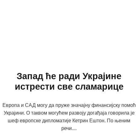
Запад ће ради Украјине
истрести све сламарице
Европа и САД могу да пруже значајну финансијску помоћ
Украјини. О таквом могућем развоју догађаја говорила је
шеф европске дипломатије Кетрин Ештон. По њеним
речи....