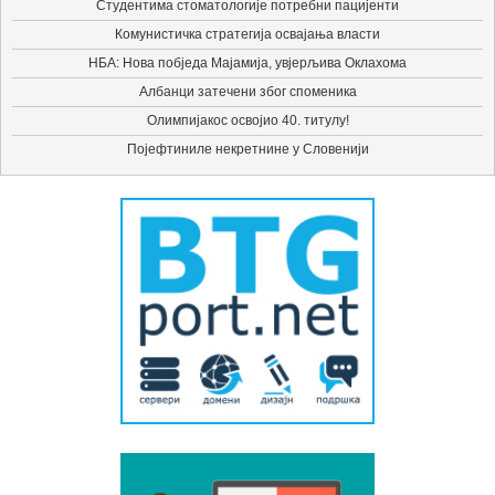
Студентима стоматологије потребни пацијенти
Комунистичка стратегија освајања власти
НБА: Нова побједа Мајамија, увјерљива Оклахома
Албанци затечени због споменика
Олимпијакос освојио 40. титулу!
Појефтиниле некретнине у Словенији